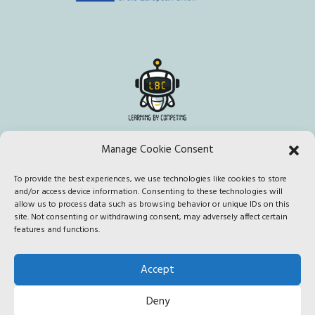
Manage Cookie Consent
To provide the best experiences, we use technologies like cookies to store
This project has been funded with support from the European
and/or access device information. Consenting to these technologies will
Commission. This publication [communication] reflects the views
allow us to process data such as browsing behavior or unique IDs on this
site. Not consenting or withdrawing consent, may adversely affect certain
only of the author, and the Commission cannot be held responsible
features and functions.
for any use which may be made of the information contained
therein.
Accept
Deny